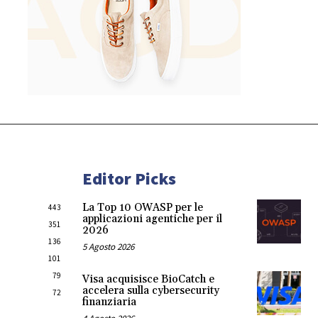
Editor Picks
La Top 10 OWASP per le
443
applicazioni agentiche per il
351
2026
136
5 Agosto 2026
101
79
Visa acquisisce BioCatch e
accelera sulla cybersecurity
72
finanziaria