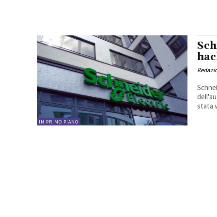
Sch
hac
Redazi
Schnei
dell'a
IN PRIMO PIANO