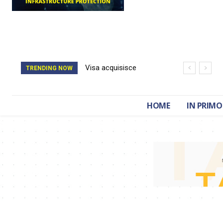
Visa acquisisce
Il catasto della
TRENDING NOW
BioCatch e accelera
Romania è stato
sulla cybersecurity
cancellato da un
HOME
IN PRIMO
finanziaria
attacco hacker