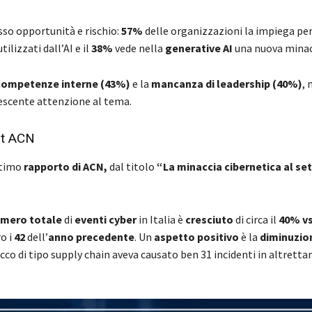
so opportunità e rischio:
57%
delle organizzazioni la impiega per
tilizzati dall’AI e il
38%
vede nella
generative AI
una nuova minac
 competenze interne (43%)
e la
mancanza di leadership (40%)
, 
rescente attenzione al tema.
ort ACN
ultimo
rapporto di ACN,
dal titolo
“La minaccia cibernetica al se
mero totale
di
eventi cyber
in Italia è
cresciuto
di circa il
40% vs
o i
42
dell’
anno precedente
. Un
aspetto positivo
è la
diminuzio
acco di tipo supply chain aveva causato ben 31 incidenti in altretta