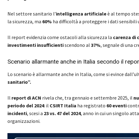
Nel settore sanitario l’
intelligenza artificiale
è al tempo stes
la sicurezza, ma
60%
ha difficoltà a proteggere i dati sensibili u
Il report evidenzia come ostacoli alla sicurezza la
carenza di
investimenti insufficienti
scendono al
37%
, segnale di una c
Scenario allarmante anche in Italia secondo il rep
Lo scenario è allarmante anche in Italia, come si evince dall’
sanitario”.
Il
report di ACN
rivela che, tra gennaio e settembre 2025, il
nu
periodo del 2024
: il
CSIRT Italia
ha registrato
60 eventi
contr
incidenti
, scesi a
23
vs. 47 del 2024
, anno in cui un singolo att
organizzazioni.