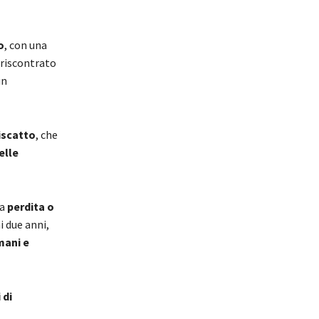
o
, con una
riscontrato
un
riscatto
, che
elle
la
perdita o
i due anni,
mani e
 di