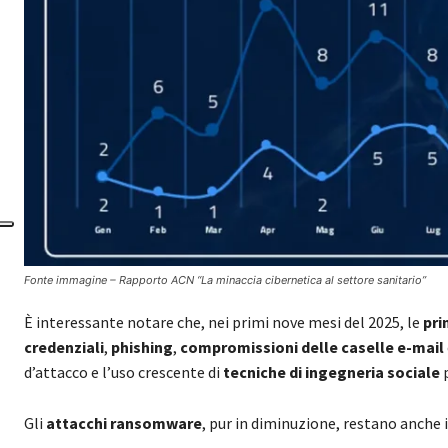
Fonte immagine – Rapporto ACN “La minaccia cibernetica al settore sanitario”
È interessante notare che, nei primi nove mesi del 2025, le
pri
credenziali
,
phishing
,
compromissioni delle caselle e-mail
d’attacco e l’uso crescente di
tecniche di ingegneria sociale
p
Gli
attacchi ransomware
, pur in diminuzione, restano anche i