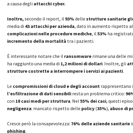
a causa degli
attacchi cyber.
Inoltre,
secondo il report, il
93%
delle
strutture sanitarie gl
media di
43 attacchi per azienda
, dato in aumento rispetto al
complicazioni nelle procedure mediche
, il
53%
ha registrat
incremento della mortalità
tra i pazienti.
È interessante notare che il
ransomware
rimane una delle min
ha raggiunto una media di
1,2 milioni di dollari
. Inoltre, gli
at
strutture costrette a interrompere i servizi ai pazienti
.
Le
compromissioni di cloud e degli account
rappresentano il
l’esfiltrazione di dati sensibili
resta un problema critico:
96%
con
18 casi medi per struttura
. Nel
55% dei casi
, questi epis
negligenza
: mancato rispetto delle
policy
(
35%
),
abuso di pr
Cresce però la consapevolezza:
76% delle aziende sanitarie
i
phishing
.