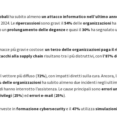
obali
ha subito almeno
un attacco informatico
nell’ultimo ann
 2024. Le
ripercussioni
sono gravi: il
54%
delle
organizzazioni
ha 
o un
prolungamento delle degenze
e quasi il
30%
ha segnalato 
acce più gravi e costose:
un terzo delle organizzazioni paga il 
tacchi alla supply chain
risultano tra i più distruttivi, con
l’87% d
 vettore più diffuso (
72%
), con impatti diretti sulla cura. Ancora, 
 delle organizzazioni
ha subito almeno due incidenti negli ultim
odi hanno interrotto l’assistenza. Le cause principali sono
errori u
ivilegi
(
25%
) ed
errori e-mail
(
25%
).
nveste in
formazione cybersecurity
e il
47%
utilizza
simulazioni