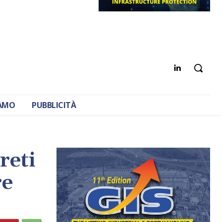
IAMO
PUBBLICITÀ
reti
re