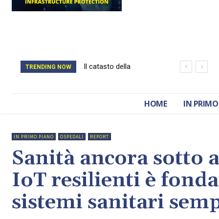
Il catasto della
TRENDING NOW
Romania è stato
cancellato da un
HOME
IN PRIMO
attacco hacker
IN PRIMO PIANO
OSPEDALI
REPORT
Sanità ancora sotto at
IoT resilienti è fon
sistemi sanitari semp