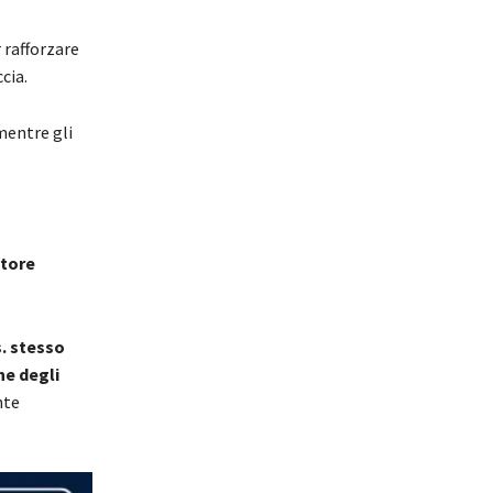
 rafforzare
cia.
mentre gli
ttore
. stesso
ne degli
nte