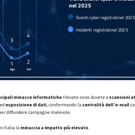
ncipali minacce informatiche
rilevate sono dovete a
scansioni at
ed
esposizione di dati
, confermando la
centralità dell’e-mail
co
er diffondere campagne malevole.
n Italia la
minaccia a impatto più elevato
.