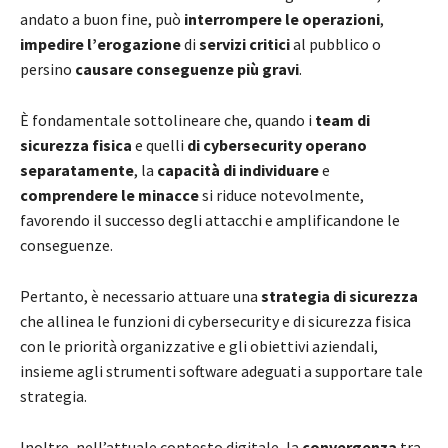
andato a buon fine, può
interrompere le operazioni
,
impedire l’erogazione
di
servizi critici
al pubblico o
persino
causare conseguenze più gravi
.
È fondamentale sottolineare che, quando i
team di
sicurezza fisica
e quelli
di cybersecurity
operano
separatamente
, la
capacità di individuare
e
comprendere le minacce
si riduce notevolmente,
favorendo il successo degli attacchi e amplificandone le
conseguenze.
Pertanto, è necessario attuare una
strategia di sicurezza
che allinea le funzioni di cybersecurity e di sicurezza fisica
con le priorità organizzative e gli obiettivi aziendali,
insieme agli strumenti software adeguati a supportare tale
strategia.
Inoltre, nell’attuale contesto digitale, la
convergenza
tra