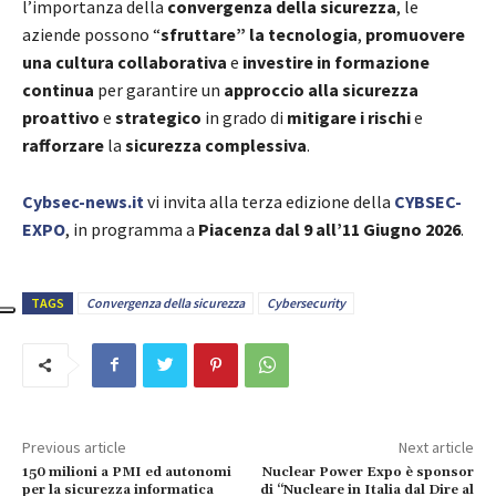
l’importanza della
convergenza della sicurezza
, le
aziende possono “
sfruttare” la tecnologia
,
promuovere
una cultura collaborativa
e
investire in formazione
continua
per garantire un
approccio alla sicurezza
proattivo
e
strategico
in grado di
mitigare i rischi
e
rafforzare
la
sicurezza complessiva
.
Cybsec-news.it
vi invita alla terza edizione della
CYBSEC-
EXPO
, in programma a
Piacenza dal 9 all’11 Giugno 2026
.
TAGS
Convergenza della sicurezza
Cybersecurity
Previous article
Next article
150 milioni a PMI ed autonomi
Nuclear Power Expo è sponsor
per la sicurezza informatica
di “Nucleare in Italia dal Dire al