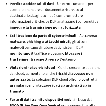
Perdite accidentali di dati
– Un errore umano – per
esempio, mandare un documento riservato al
destinatario sbagliato – può compromettere
informazioni critiche. Le DLP analizzano i contenuti per
impedire la trasmissione non autorizzata
.
Esfiltrazione da parte di cybercriminali
– Attraverso
malware
,
phishing
o
attacchi mirati
, gli attori
malevoli tentano di rubare dati. I sistemi DLP
monitorano il traffico
e possono
bloccare i
trasferimenti sospetti verso l’esterno
.
Violazioni nei servizi cloud
– Con la crescente adozione
del cloud, aumentano anche i
rischi di accesso non
autorizzato
. Le soluzioni DLP cloud offrono
controlli
granulari
per proteggere i dati sia
archiviati
sia
in
transito
.
Furto di dati tramite dispositivi mobili
– L’uso del
BYOD (Bring Your Own Device)
pone nuove sfide alla