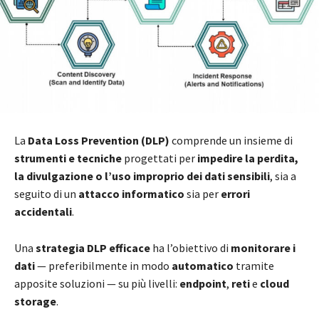
La
Data Loss Prevention (DLP)
comprende un insieme di
strumenti e tecniche
progettati per
impedire la perdita,
la divulgazione o l’uso improprio dei dati sensibili
, sia a
seguito di un
attacco informatico
sia per
errori
accidentali
.
Una
strategia DLP efficace
ha l’obiettivo di
monitorare i
dati
— preferibilmente in modo
automatico
tramite
apposite soluzioni — su più livelli:
endpoint
,
reti
e
cloud
storage
.