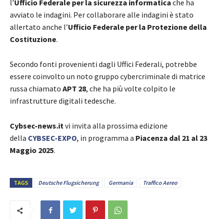
l’
Ufficio Federale per la sicurezza informatica
che ha
avviato le indagini. Per collaborare alle indagini è stato
allertato anche l’
Ufficio Federale per la Protezione della
Costituzione
.
Secondo fonti provenienti dagli Uffici Federali, potrebbe
essere coinvolto un noto gruppo cybercriminale di matrice
russa chiamato
APT 28
, che ha più volte colpito le
infrastrutture digitali tedesche.
Cybsec-news.it
vi invita alla prossima edizione
della
CYBSEC-EXPO
, in programma a
Piacenza dal 21 al 23
Maggio 2025
.
TAGS
Deutsche Flugsicherung
Germania
Traffico Aereo