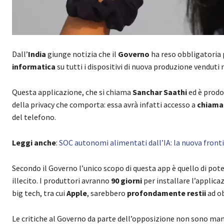
Dall’
India
giunge notizia che il
Governo
ha reso obbligatoria 
informatica
su tutti i dispositivi di nuova produzione venduti 
Questa applicazione, che si chiama
Sanchar Saathi
ed è prodo
della privacy che comporta: essa avrà infatti accesso a
chiama
del telefono.
Leggi anche
:
SOC autonomi alimentati dall’IA: la nuova front
Secondo il Governo l’unico scopo di questa app è quello di pot
illecito. I produttori avranno
90 giorni
per installare l’applica
big tech, tra cui
Apple
, sarebbero
profondamente restii
ad ob
Le critiche al Governo da parte dell’opposizione non sono man