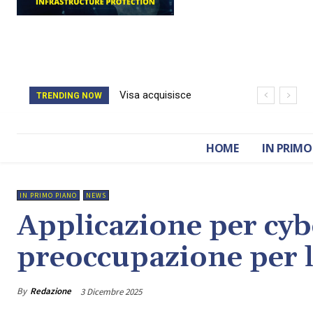
Visa acquisisce
Il catasto della
TRENDING NOW
BioCatch e accelera
Romania è stato
sulla cybersecurity
cancellato da un
HOME
IN PRIMO
finanziaria
attacco hacker
IN PRIMO PIANO
NEWS
Applicazione per cyb
preoccupazione per la
By
Redazione
3 Dicembre 2025