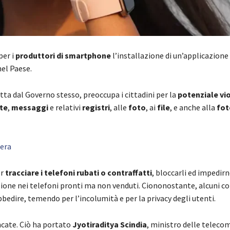
per i
produttori di smartphone
l’installazione di un’applicazione
nel Paese.
tta dal Governo stesso, preoccupa i cittadini per la
potenziale vi
te
,
messaggi
e relativi
registri
, alle
foto
, ai
file
, e anche alla
fo
iera
er
tracciare i telefoni rubati o contraffatti
, bloccarli ed impedirn
zione nei telefoni pronti ma non venduti. Ciononostante, alcuni col
bedire, temendo per l’incolumità e per la privacy degli utenti.
cate. Ciò ha portato
Jyotiraditya Scindia
, ministro delle teleco