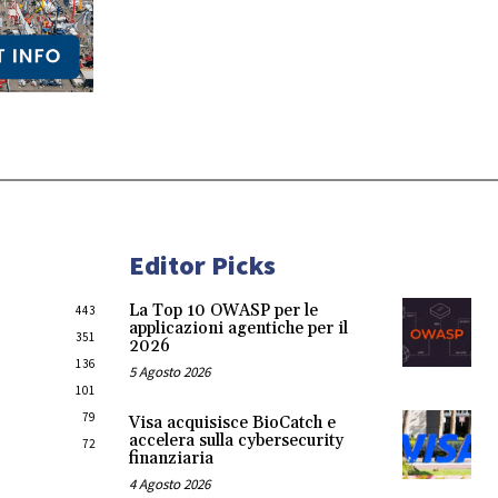
Editor Picks
La Top 10 OWASP per le
443
applicazioni agentiche per il
351
2026
136
5 Agosto 2026
101
79
Visa acquisisce BioCatch e
accelera sulla cybersecurity
72
finanziaria
4 Agosto 2026