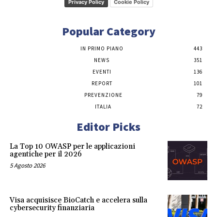
Privacy Policy
Cookie Policy
Popular Category
IN PRIMO PIANO
443
NEWS
351
EVENTI
136
REPORT
101
PREVENZIONE
79
ITALIA
72
Editor Picks
La Top 10 OWASP per le applicazioni
agentiche per il 2026
5 Agosto 2026
Visa acquisisce BioCatch e accelera sulla
cybersecurity finanziaria