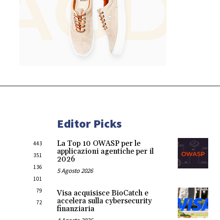
Editor Picks
La Top 10 OWASP per le
443
applicazioni agentiche per il
351
2026
136
5 Agosto 2026
101
79
Visa acquisisce BioCatch e
accelera sulla cybersecurity
72
finanziaria