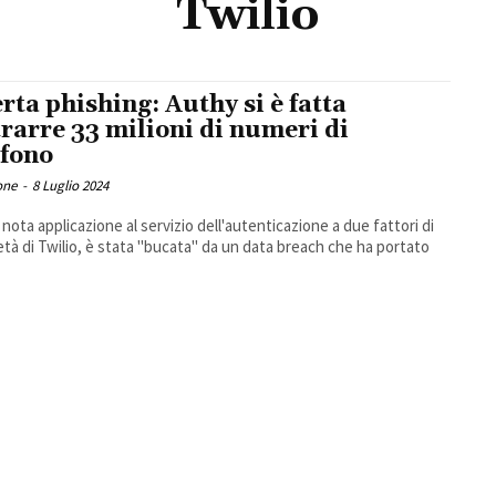
Twilio
erta phishing: Authy si è fatta
trarre 33 milioni di numeri di
efono
one
-
8 Luglio 2024
 nota applicazione al servizio dell'autenticazione a due fattori di
età di Twilio, è stata "bucata" da un data breach che ha portato