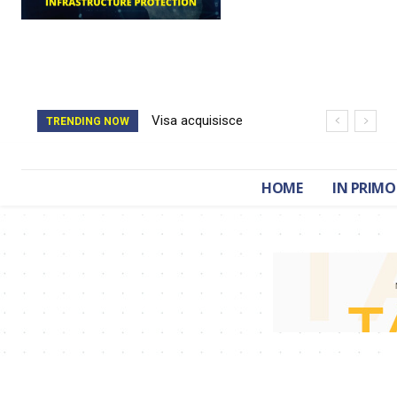
Visa acquisisce
TRENDING NOW
BioCatch e accelera
sulla cybersecurity
HOME
IN PRIMO
finanziaria