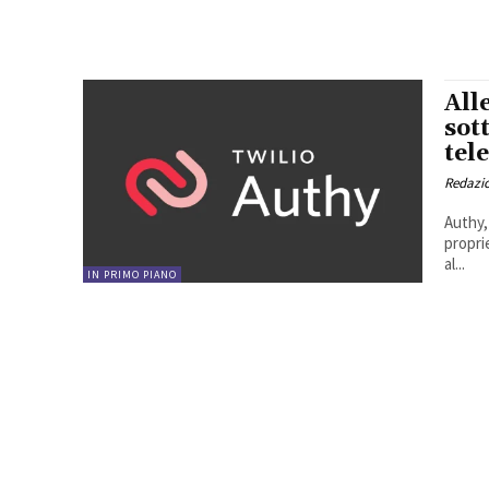
All
sot
tel
Redazi
Authy,
propri
al...
IN PRIMO PIANO