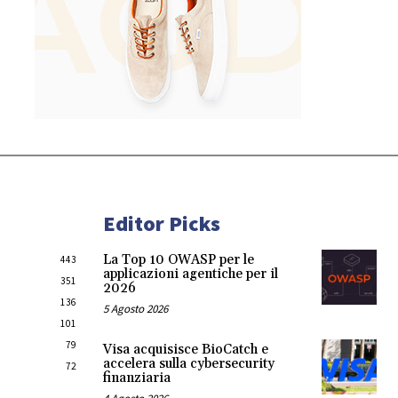
Editor Picks
La Top 10 OWASP per le
443
applicazioni agentiche per il
351
2026
136
5 Agosto 2026
101
79
Visa acquisisce BioCatch e
accelera sulla cybersecurity
72
finanziaria