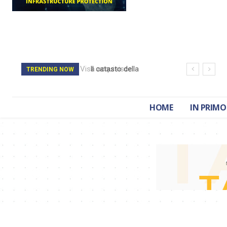
Il catasto della
TRENDING NOW
Romania è stato
cancellato da un
HOME
IN PRIMO
attacco hacker