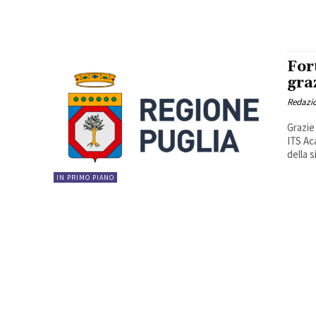
For
gra
Redazi
Grazie
ITS Ac
della s
IN PRIMO PIANO