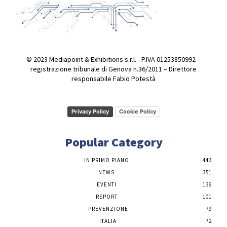
© 2023 Mediapoint & Exhibitions s.r.l. - P.IVA 01253850992 –
registrazione tribunale di Genova n.36/2011 – Direttore
responsabile Fabio Potestà
Privacy Policy
Cookie Policy
Popular Category
IN PRIMO PIANO
443
NEWS
351
EVENTI
136
REPORT
101
PREVENZIONE
79
ITALIA
72