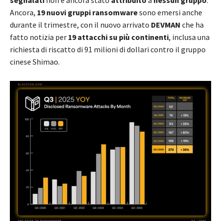
segnalati
non è ancora stato
attribuito
a
nessun gruppo
.
Ancora,
19 nuovi gruppi ransomware
sono emersi anche
durante il trimestre, con il nuovo arrivato
DEVMAN
che ha
fatto notizia per
19 attacchi su più continenti
, inclusa una
richiesta di riscatto di 91 milioni di dollari contro il gruppo
cinese Shimao.