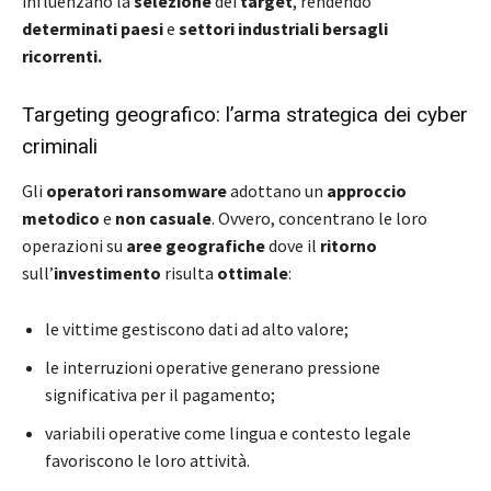
influenzano la
selezione
dei
target
, rendendo
determinati paesi
e
settori industriali
bersagli
ricorrenti.
Targeting geografico: l’arma strategica dei cyber
criminali
Gli
operatori ransomware
adottano un
approccio
metodico
e
non casuale
. Ovvero, concentrano le loro
operazioni su
aree geografiche
dove il
ritorno
sull’
investimento
risulta
ottimale
:
le vittime gestiscono dati ad alto valore;
le interruzioni operative generano pressione
significativa per il pagamento;
variabili operative come lingua e contesto legale
favoriscono le loro attività.