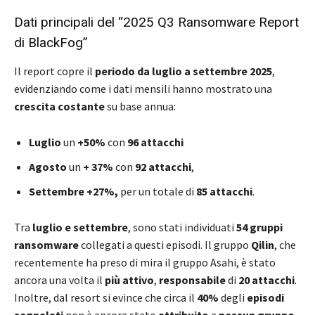
Dati principali del “2025 Q3 Ransomware Report
di BlackFog”
Il report copre il
periodo da luglio a settembre 2025
,
evidenziando come i dati mensili hanno mostrato una
crescita costante
su base annua:
Luglio
un
+50%
con
96 attacchi
Agosto
un
+ 37%
con
92 attacchi
,
Settembre +27%,
per un totale di
85 attacchi
.
Tra
luglio e settembre
, sono stati individuati
54 gruppi
ransomware
collegati a questi episodi. Il gruppo
Qilin
, che
recentemente ha preso di mira il gruppo Asahi, è stato
ancora una volta il
più attivo
,
responsabile
di
20 attacchi
.
Inoltre, dal resort si evince che circa il
40%
degli
episodi