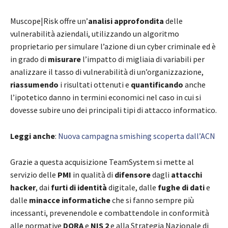
Muscope|Risk offre un’
analisi approfondita
delle
vulnerabilità aziendali, utilizzando un algoritmo
proprietario per simulare l’azione di un cyber criminale ed è
in grado di
misurare
l’impatto di migliaia di variabili per
analizzare il tasso di vulnerabilità di un’organizzazione,
riassumendo
i risultati ottenuti e
quantificando
anche
l’ipotetico danno in termini economici nel caso in cui si
dovesse subire uno dei principali tipi di attacco informatico.
Leggi anche
:
Nuova campagna smishing scoperta dall’ACN
Grazie a questa acquisizione TeamSystem si mette al
servizio delle
PMI
in qualità di
difensore
dagli
attacchi
hacker
, dai
furti di identità
digitale, dalle
fughe di dati
e
dalle
minacce informatiche
che si fanno sempre più
incessanti, prevenendole e combattendole in conformità
alle normative
DORA
e
NIS 2
e alla Strategia Nazionale di